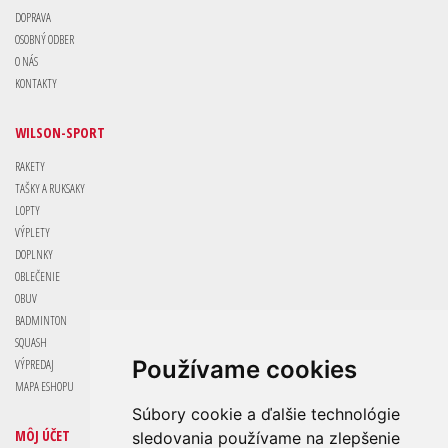
DOPRAVA
OSOBNÝ ODBER
O NÁS
KONTAKTY
WILSON-SPORT
RAKETY
TAŠKY A RUKSAKY
LOPTY
VÝPLETY
DOPLNKY
OBLEČENIE
OBUV
BADMINTON
SQUASH
Používame cookies
VÝPREDAJ
MAPA ESHOPU
Súbory cookie a ďalšie technológie
MÔJ ÚČET
sledovania používame na zlepšenie