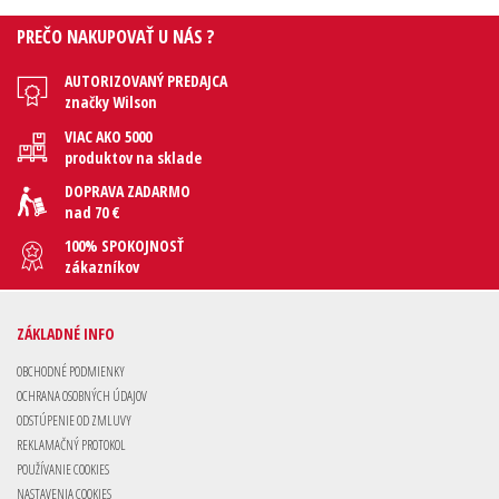
PREČO NAKUPOVAŤ U NÁS ?
AUTORIZOVANÝ PREDAJCA
značky Wilson
VIAC AKO 5000
produktov na sklade
DOPRAVA ZADARMO
nad 70 €
100% SPOKOJNOSŤ
zákazníkov
ZÁKLADNÉ INFO
OBCHODNÉ PODMIENKY
OCHRANA OSOBNÝCH ÚDAJOV
ODSTÚPENIE OD ZMLUVY
REKLAMAČNÝ PROTOKOL
POUŽÍVANIE COOKIES
NASTAVENIA COOKIES