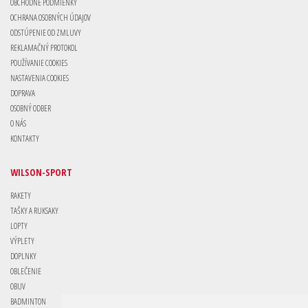
OBCHODNÉ PODMIENKY
OCHRANA OSOBNÝCH ÚDAJOV
ODSTÚPENIE OD ZMLUVY
REKLAMAČNÝ PROTOKOL
POUŽÍVANIE COOKIES
NASTAVENIA COOKIES
DOPRAVA
OSOBNÝ ODBER
O NÁS
KONTAKTY
WILSON-SPORT
RAKETY
TAŠKY A RUKSAKY
LOPTY
VÝPLETY
DOPLNKY
OBLEČENIE
OBUV
BADMINTON