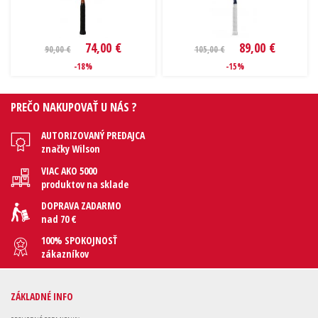
74,00 €
89,00 €
90,00 €
105,00 €
-18%
-15%
PREČO NAKUPOVAŤ U NÁS ?
AUTORIZOVANÝ PREDAJCA
značky Wilson
VIAC AKO 5000
produktov na sklade
DOPRAVA ZADARMO
nad 70 €
100% SPOKOJNOSŤ
zákazníkov
ZÁKLADNÉ INFO