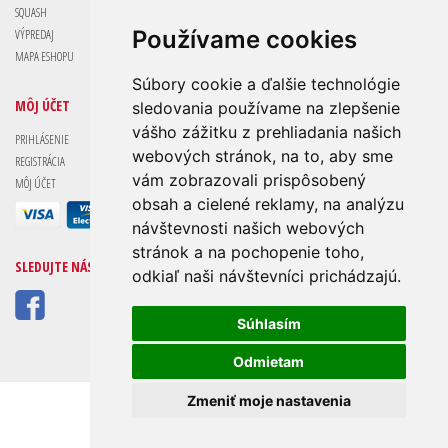
SQUASH
Používame cookies
VÝPREDAJ
MAPA ESHOPU
Súbory cookie a ďalšie technológie
MÔJ ÚČET
sledovania používame na zlepšenie
vášho zážitku z prehliadania našich
PRIHLÁSENIE
webových stránok, na to, aby sme
REGISTRÁCIA
vám zobrazovali prispôsobený
MÔJ ÚČET
obsah a cielené reklamy, na analýzu
návštevnosti našich webových
stránok a na pochopenie toho,
SLEDUJTE NÁS
odkiaľ naši návštevníci prichádzajú.
Súhlasím
Odmietam
Zmeniť moje nastavenia
Wilson-Sport - Copyright © RichSport s.r.o.
Vytvorilo
INTERNET SOLUTIONS - WEBCMS