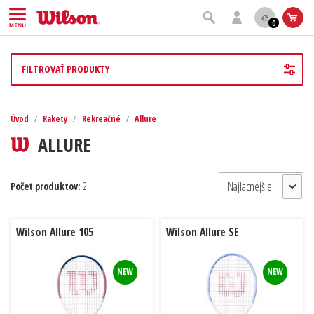
0
FILTROVAŤ PRODUKTY
Úvod
/
Rakety
/
Rekreačné
/
Allure
ALLURE
Počet produktov:
2
Wilson Allure 105
Wilson Allure SE
NEW
NEW