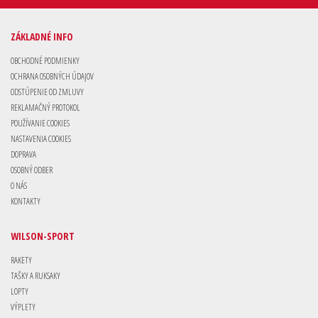
ZÁKLADNÉ INFO
OBCHODNÉ PODMIENKY
OCHRANA OSOBNÝCH ÚDAJOV
ODSTÚPENIE OD ZMLUVY
REKLAMAČNÝ PROTOKOL
POUŽÍVANIE COOKIES
NASTAVENIA COOKIES
DOPRAVA
OSOBNÝ ODBER
O NÁS
KONTAKTY
WILSON-SPORT
RAKETY
TAŠKY A RUKSAKY
LOPTY
VÝPLETY