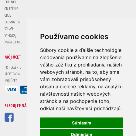
DOPLNKY
OBLEČENIE
OBUV
BADMINTON
SQUASH
Používame cookies
VÝPREDAJ
MAPA ESHOPU
Súbory cookie a ďalšie technológie
MÔJ ÚČET
sledovania používame na zlepšenie
vášho zážitku z prehliadania našich
PRIHLÁSENIE
webových stránok, na to, aby sme
REGISTRÁCIA
vám zobrazovali prispôsobený
MÔJ ÚČET
obsah a cielené reklamy, na analýzu
návštevnosti našich webových
stránok a na pochopenie toho,
SLEDUJTE NÁS
odkiaľ naši návštevníci prichádzajú.
Súhlasím
Odmietam