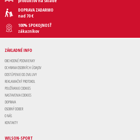
produktov na sklade
DOPRAVA ZADARMO
nad 70 €
100% SPOKOJNOSŤ
zákazníkov
ZÁKLADNÉ INFO
OBCHODNÉ PODMIENKY
OCHRANA OSOBNÝCH ÚDAJOV
ODSTÚPENIE OD ZMLUVY
REKLAMAČNÝ PROTOKOL
POUŽÍVANIE COOKIES
NASTAVENIA COOKIES
DOPRAVA
OSOBNÝ ODBER
O NÁS
KONTAKTY
WILSON-SPORT