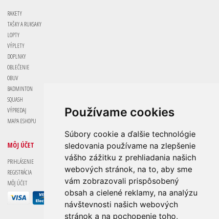
RAKETY
TAŠKY A RUKSAKY
LOPTY
VÝPLETY
DOPLNKY
OBLEČENIE
OBUV
BADMINTON
SQUASH
Používame cookies
VÝPREDAJ
MAPA ESHOPU
Súbory cookie a ďalšie technológie
MÔJ ÚČET
sledovania používame na zlepšenie
vášho zážitku z prehliadania našich
PRIHLÁSENIE
webových stránok, na to, aby sme
REGISTRÁCIA
vám zobrazovali prispôsobený
MÔJ ÚČET
obsah a cielené reklamy, na analýzu
návštevnosti našich webových
stránok a na pochopenie toho,