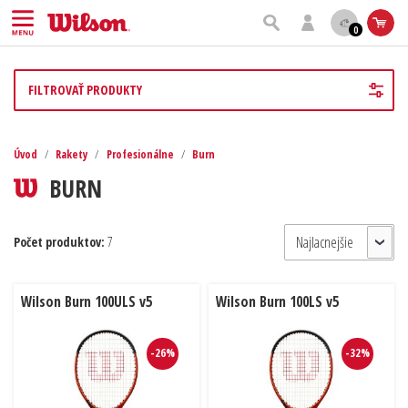
0
FILTROVAŤ PRODUKTY
Úvod
/
Rakety
/
Profesionálne
/
Burn
BURN
Počet produktov:
7
Wilson Burn 100ULS v5
Wilson Burn 100LS v5
-26%
-32%