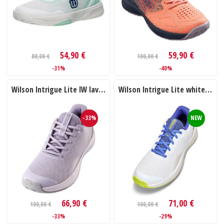
54,90 €
59,90 €
80,00 €
100,00 €
-31%
-40%
Wilson Intrigue Lite IW lavender blue / white / lunar rock
Wilson Intrigue Lite white / amparo blue / safety yellow
-33%
NEW
66,90 €
71,00 €
100,00 €
100,00 €
-33%
-29%