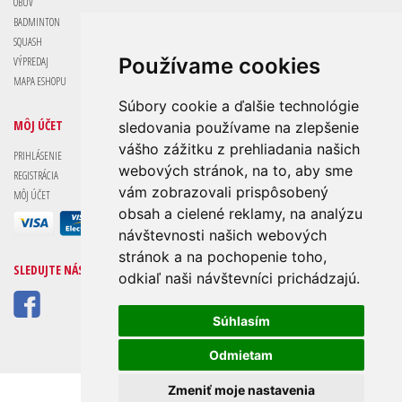
OBUV
BADMINTON
SQUASH
Používame cookies
VÝPREDAJ
MAPA ESHOPU
Súbory cookie a ďalšie technológie
MÔJ ÚČET
sledovania používame na zlepšenie
vášho zážitku z prehliadania našich
PRIHLÁSENIE
webových stránok, na to, aby sme
REGISTRÁCIA
vám zobrazovali prispôsobený
MÔJ ÚČET
obsah a cielené reklamy, na analýzu
návštevnosti našich webových
stránok a na pochopenie toho,
SLEDUJTE NÁS
odkiaľ naši návštevníci prichádzajú.
Súhlasím
Odmietam
Zmeniť moje nastavenia
Wilson-Sport - Copyright © RichSport s.r.o.