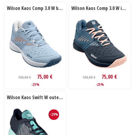
Wilson Kaos Comp 3.0 W baby blue / white / blue fog
Wilson Kaos Comp 3.0 W india ink / china blue / scallop shell
75,00 €
75,00 €
100,00 €
100,00 €
-25%
-25%
Wilson Kaos Swift W outer space / aruba blue / soothing sea
-29%