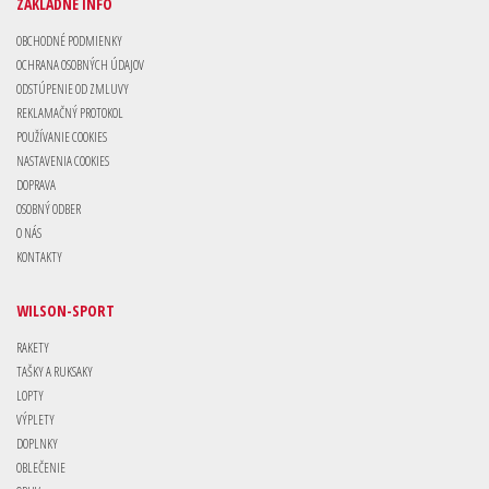
ZÁKLADNÉ INFO
OBCHODNÉ PODMIENKY
OCHRANA OSOBNÝCH ÚDAJOV
ODSTÚPENIE OD ZMLUVY
REKLAMAČNÝ PROTOKOL
POUŽÍVANIE COOKIES
NASTAVENIA COOKIES
DOPRAVA
OSOBNÝ ODBER
O NÁS
KONTAKTY
WILSON-SPORT
RAKETY
TAŠKY A RUKSAKY
LOPTY
VÝPLETY
DOPLNKY
OBLEČENIE