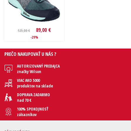
89,00 €
125,00 €
-29%
PREČO NAKUPOVAŤ U NÁS ?
AUTORIZOVANÝ PREDAJCA
značky Wilson
VIAC AKO 5000
produktov na sklade
DOPRAVA ZADARMO
nad 70 €
100% SPOKOJNOSŤ
zákazníkov