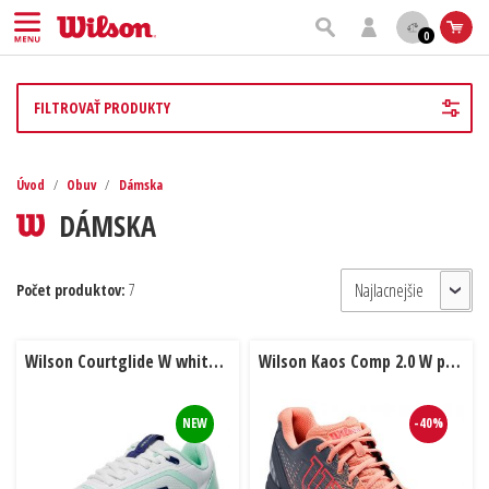
0
FILTROVAŤ PRODUKTY
Úvod
/
Obuv
/
Dámska
DÁMSKA
Počet produktov:
7
Wilson Courtglide W white / bay / skip
Wilson Kaos Comp 2.0 W papay / india ink / caye
NEW
-40%