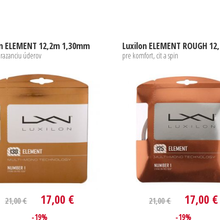
on ELEMENT 12,2m 1,30mm
a razanciu úderov
pre komfort, cit a spin
17,00 €
17,00 €
21,00 €
21,00 €
-19%
-19%