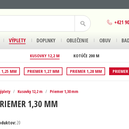
+421 90
VÝPLETY
DOPLNKY
OBLEČENIE
OBUV
BA
KUSOVKY 12,2 M
KOTÚČE 200 M
 1,25 MM
PRIEMER 1,27 MM
PRIEMER 1,28 MM
PRIEMER
ýplety
/
Kusovky 12,2 m
/
Priemer 1,30 mm
RIEMER 1,30 MM
oduktov:
20