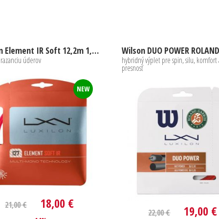
Luxilon Element IR Soft 12,2m 1,27mm
a razanciu úderov
hybridný výplet pre spin, silu, komfort
presnosť
NEW
18,00 €
21,00 €
19,00 €
22,00 €