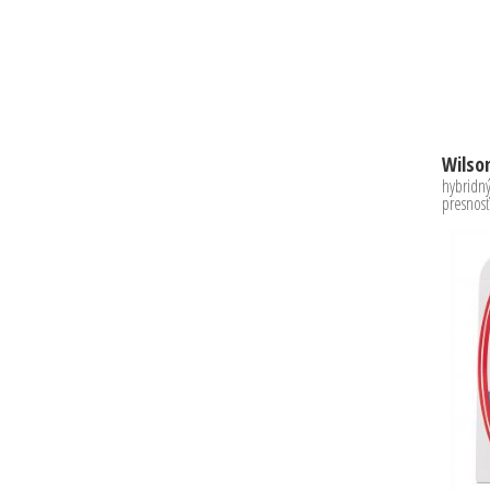
Wilso
hybridný
presnosť