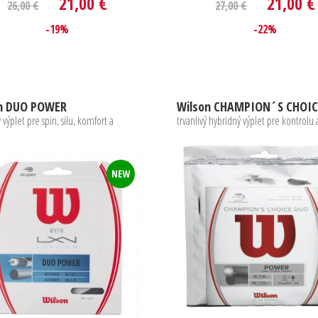
21,00 €
21,00 €
26,00 €
27,00 €
-19%
-22%
n DUO POWER
Wilson CHAMPION´S CHOI
 výplet pre spin, silu, komfort a
trvanlivý hybridný výplet pre kontrolu 
NEW