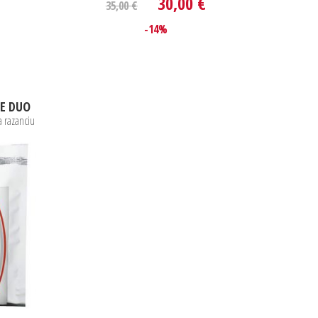
30,00 €
35,00 €
-14%
CE DUO
a razanciu