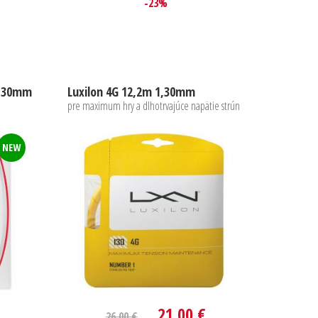
-23%
1,30mm
Luxilon 4G 12,2m 1,30mm
pre maximum hry a dlhotrvajúce napätie strún
NEW
21,00 €
26,00 €