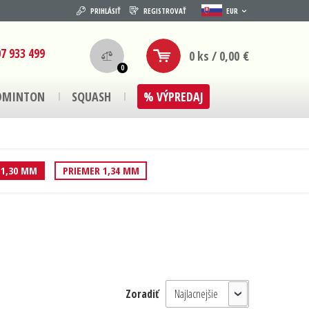
PRIHLÁSIŤ
REGISTROVAŤ
EUR
7 933 499
0 ks / 0,00 €
0
DMINTON
SQUASH
% VÝPREDAJ
 1,30 MM
PRIEMER 1,34 MM
Zoradiť