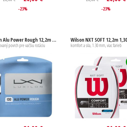
-23%
-23%
Luxilon Alu Power Rough 12,2m 1,30mm
Wilson NXT SOFT 12,2m 1,
ovaný povrch pre vačšiu rotáciu
komfort a sila, 1.30 mm, viac farieb