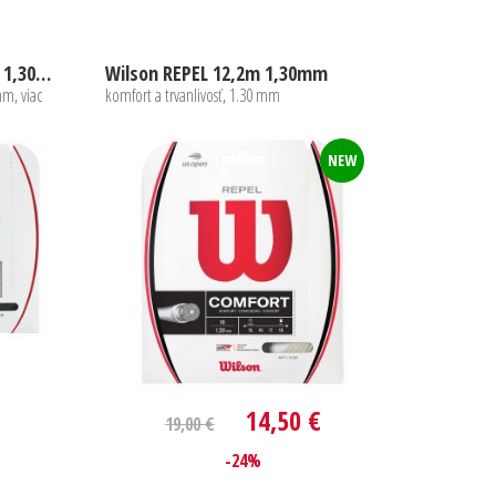
Wilson REVOLVE SPIN 12,2m 1,30mm
Wilson REPEL 12,2m 1,30mm
mm, viac
komfort a trvanlivosť, 1.30 mm
NEW
14,50 €
19,00 €
-24%