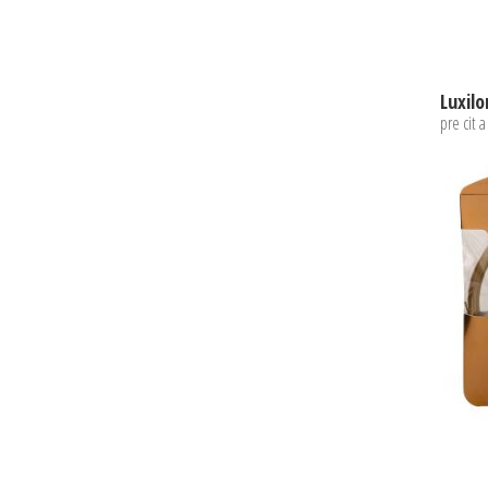
Luxil
pre cit 