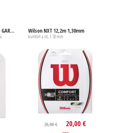
Wilson DUO POWER ROLAND GARROS
Wilson NXT 12,2m 1,30mm
 a
komfort a cit, 1.30 mm
20,00 €
26,00 €