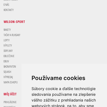
O NÁS
KONTAKTY
WILSON-SPORT
RAKETY
TAŠKY A RUKSAKY
LOPTY
VÝPLETY
DOPLNKY
OBLEČENIE
OBUV
BADMINTON
SQUASH
Používame cookies
VÝPREDAJ
MAPA ESHOPU
Súbory cookie a ďalšie technológie
MÔJ ÚČET
sledovania používame na zlepšenie
vášho zážitku z prehliadania našich
PRIHLÁSENIE
webových stránok, na to, aby sme