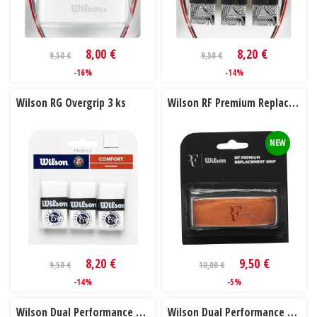
8,00 €
8,20 €
9,50 €
9,50 €
-16%
-14%
Wilson RG Overgrip 3 ks
Wilson RF Premium Replacement Grip
NEW
8,20 €
9,50 €
9,50 €
10,00 €
-14%
-5%
Wilson Dual Performance Grip black
Wilson Dual Performance Grip green