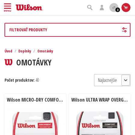
0
FILTROVAŤ PRODUKTY
Úvod
/
Doplnky
/
Omotávky
OMOTÁVKY
Počet produktov:
40
Wilson MICRO-DRY COMFORT 1ks
Wilson ULTRA WRAP OVERGRIP 3 ks