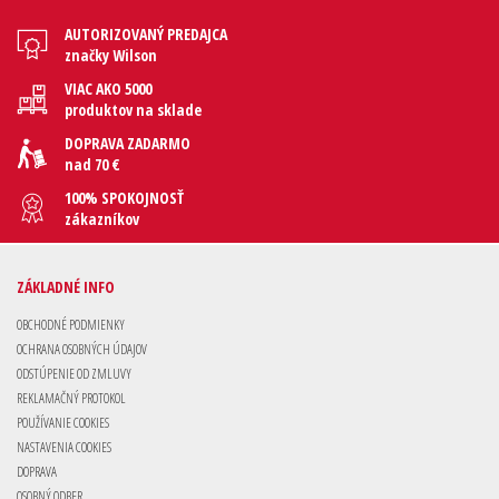
AUTORIZOVANÝ PREDAJCA
značky Wilson
VIAC AKO 5000
produktov na sklade
DOPRAVA ZADARMO
nad 70 €
100% SPOKOJNOSŤ
zákazníkov
ZÁKLADNÉ INFO
OBCHODNÉ PODMIENKY
OCHRANA OSOBNÝCH ÚDAJOV
ODSTÚPENIE OD ZMLUVY
REKLAMAČNÝ PROTOKOL
POUŽÍVANIE COOKIES
NASTAVENIA COOKIES
DOPRAVA
OSOBNÝ ODBER